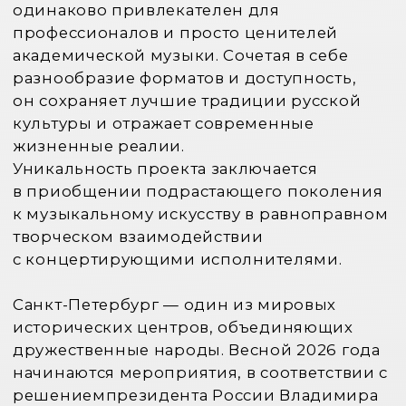
исторических центров, объединяющих
дружественные народы. Весной 2026 года
начинаются мероприятия, в соответствии с
решениемпрезидента России Владимира
Путина посвященные Годам российско-
китайского сотрудничества в области
образования 2026−2027.
Пятый сезон «Диалогов невских
берегов" проходит в Москве, Санкт-
Петербурге, Луганске, Великом Новгороде,
Новосибирске, Петрозаводске, Тихвине.
Главным событием года станет
Международная научно-практическая
конференция «Фортепианный дуэт.
Традиции исполнительства», к 100-летию
со дня рождения легендарного
фортепианного дуэта Любови Брук и Марка
Тайманова.
В программах вместе с фортепианными
дуэтами участвуют солисты, певцы,
хоровые коллективы. Актеры театра и кино
читают стихи и исполняют песни
из фильмов. Вместе со всей страной
мы празднуем 100-летие композитора
Александра Зацепина. История