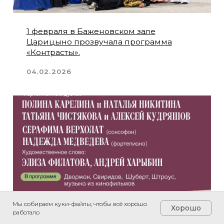
Мы собираем куки-файлы, чтобы всё хорошо
Хорошо
работало
Главная
О фестивале
Шостакович
Фотогалерея
Архив