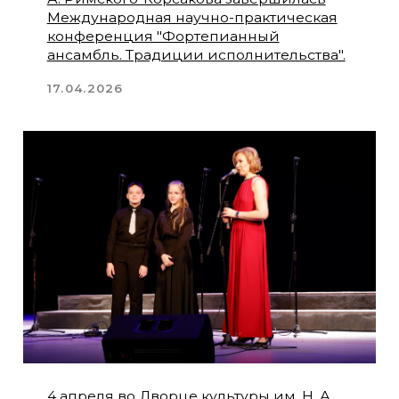
ВЕК Любови БРУК и Марка
ТАЙМАНОВА.
01.04.2026
Гала-концерт соберет фортепианные
дуэты Москвы, Санкт-Петербурга,
Самары, а также их друзей.
22.03.2026