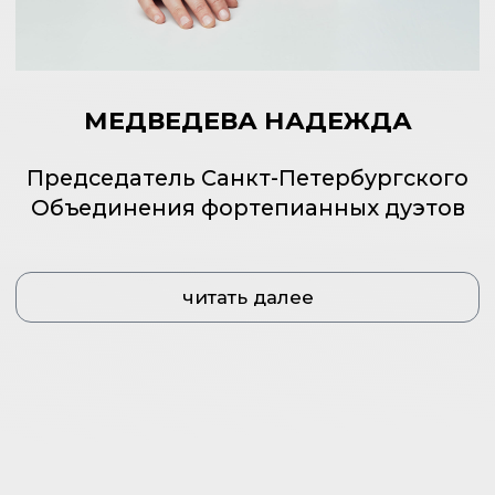
Музыкальный кинематограф: от
Шостаковича к Шварцу
Летняя сцена Мемориального Дома-музея
Исаака Шварца
ПРИОБРЕСТИ БИЛЕТЫ