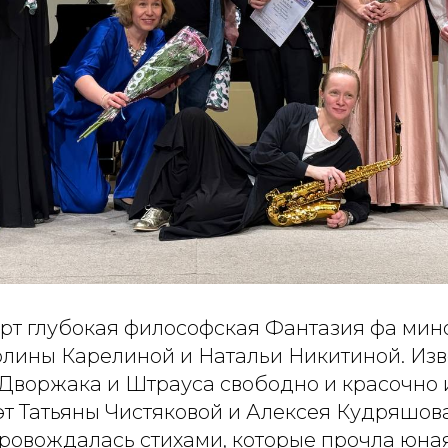
рт глубокая философская Фантазия фа мин
лины Карелиной и Натальи Никитиной. Из
Дворжака и Штрауса свободно и красочно
эт Татьяны Чистяковой и Алексея Кудряшов
ровождалась стихами, которые прочла юна