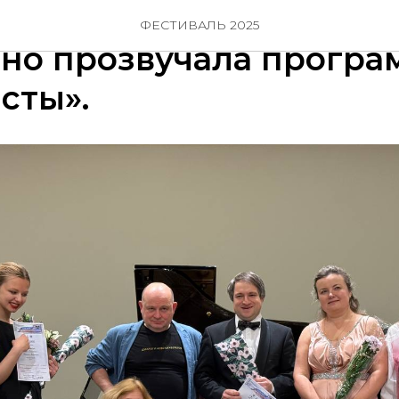
ля в Баженовском зале
ФЕСТИВАЛЬ 2025
но прозвучала програ
сты».