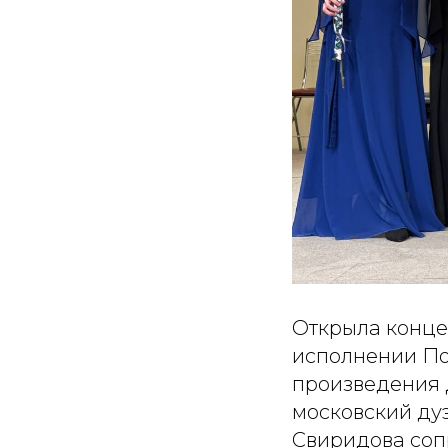
Открыла конце
исполнении По
произведения 
московский ду
Свиридова соп