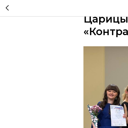
1 февра
Царицы
«Контра