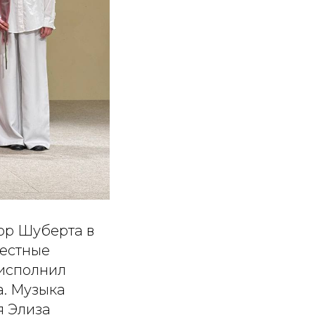
ор Шуберта в
вестные
 исполнил
а. Музыка
я Элиза