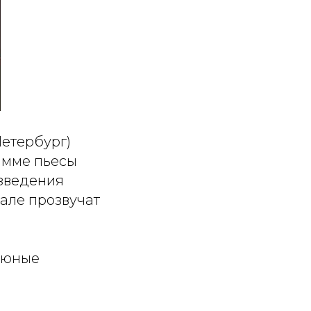
Петербург)
рамме пьесы
изведения
але прозвучат
и юные