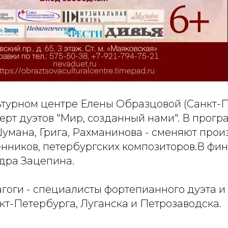
льтурном центре Елены Образцовой (Санкт-
ерт дуэтов "Мир, созданный нами". В прог
Шумана, Грига, Рахманинова - сменяют про
нников, петербургских композиторов.В фин
дра Зацепина.
агоги - специалисты фортепианного дуэта 
кт-Петербурга, Луганска и Петрозаводска.