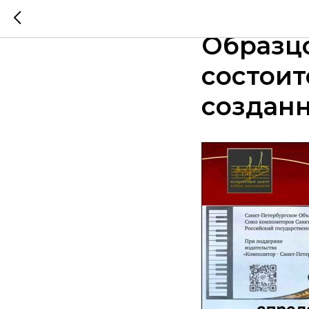
2 апрел
Образцо
состоит
созданн