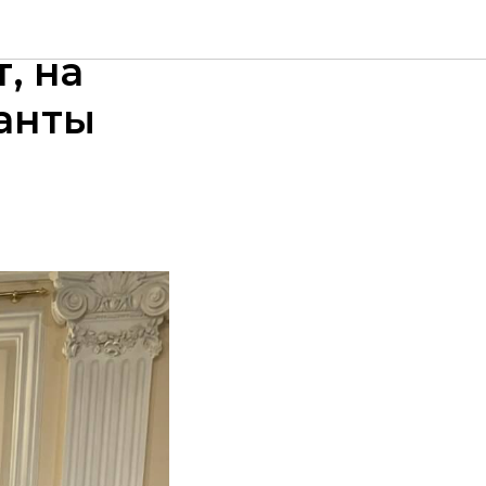
 Елены
, на
анты