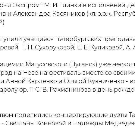
рыл Экспромт М. И. Глинки в исполнении д
а и Александра Касяников (кл. з.р.к. Респ
й)
ступили учащиеся петербургских преподава
ровой, Г. Н. Сухоруковой, Е. Е. Куликовой, А.
адемии Матусовского (Луганск) уже нескол
род на Неве на фестиваль вместе со своим
и Анной Карленко и Ольгой Кузниченко - их
ролу ор. 11 С. В. Рахманинова в день рожд
твом поделились концертирующие дуэты Т
 - Светланы Конновой и Надежды Медведев