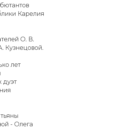
ебютантов
ублики Карелия
телей О. В.
 А. Кузнецовой.
ько лет
и
 дуэт
ения
атьяны
ой - Олега