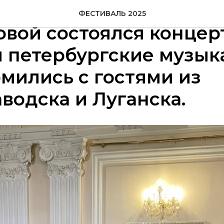
я в Культурном центре
ФЕСТИВАЛЬ 2025
вой состоялся концерт
м петербургские музык
мились с гостями из
водска и Луганска.