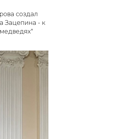
рова создал
 Зацепина - к
 медведях"