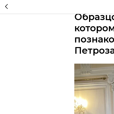
2 апрел
Образцо
которо
познако
Петроза