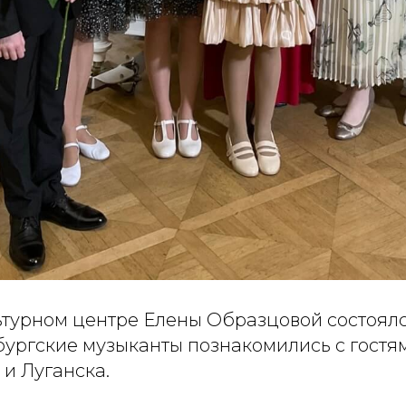
ьтурном центре Елены Образцовой состоялс
бургские музыканты познакомились с гостя
и Луганска.